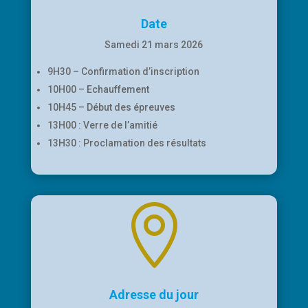
Date
Samedi 21 mars 2026
9H30 – Confirmation d’inscription
10H00 – Echauffement
10H45 – Début des épreuves
13H00 : Verre de l’amitié
13H30 : Proclamation des résultats

Adresse du jour