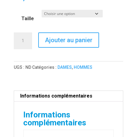
Taille
quantité
A
Ajouter au panier
de
l
T-
t
Shirt
e
UGS :
ND
Catégories :
DAMES
,
HOMMES
Manches
r
Longues
n
Dames
a
Hommes
t
Informations complémentaires
i
v
Informations
e
complémentaires
: