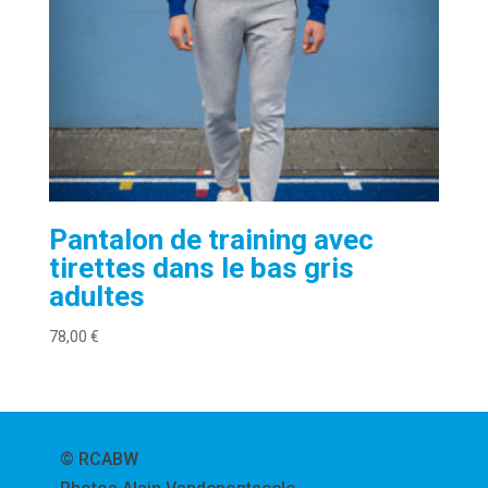
Pantalon de training avec
tirettes dans le bas gris
adultes
78,00
€
© RCABW