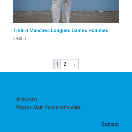
T-Shirt Manches Longues Dames Hommes
29,00
€
1
2
→
© RCABW
Photos Alain Vandepontseele.
Contact