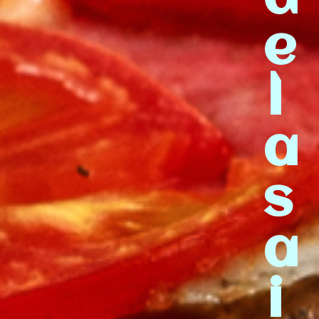
e
l
a
s
a
i